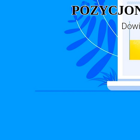
POZYCJON
Dowi