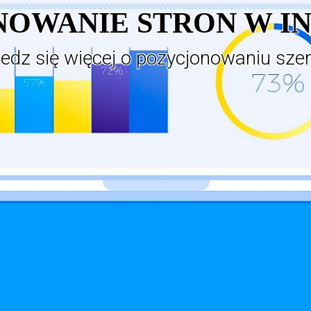
OWANIE STRON W I
edz się więcej o pozycjonowaniu sze